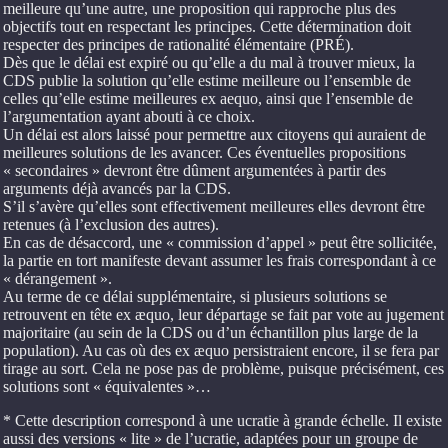
meilleure qu’une autre, une proposition qui rapproche plus des
objectifs tout en respectant les principes. Cette détermination doit
respecter des principes de rationalité élémentaire (PRÉ).
Dès que le délai est expiré ou qu’elle a du mal à trouver mieux, la
CDS publie la solution qu’elle estime meilleure ou l’ensemble de
celles qu’elle estime meilleures ex aequo, ainsi que l’ensemble de
l’argumentation ayant abouti à ce choix.
Un délai est alors laissé pour permettre aux citoyens qui auraient de
meilleures solutions de les avancer. Ces éventuelles propositions
« secondaires » devront être dûment argumentées à partir des
arguments déjà avancés par la CDS.
S’il s’avère qu’elles sont effectivement meilleures elles devront être
retenues (à l’exclusion des autres).
En cas de désaccord, une « commission d’appel » peut être sollicitée,
la partie en tort manifeste devant assumer les frais correspondant à ce
« dérangement ».
Au terme de ce délai supplémentaire, si plusieurs solutions se
retrouvent en tête ex æquo, leur départage se fait par vote au jugement
majoritaire (au sein de la CDS ou d’un échantillon plus large de la
population). Au cas où des ex æquo persistraient encore, il se fera par
tirage au sort. Cela ne pose pas de problème, puisque précisément, ces
solutions sont « équivalentes »…
* Cette description correspond à une ucratie à grande échelle. Il existe
aussi des versions « lite » de l’ucratie, adaptées pour un groupe de