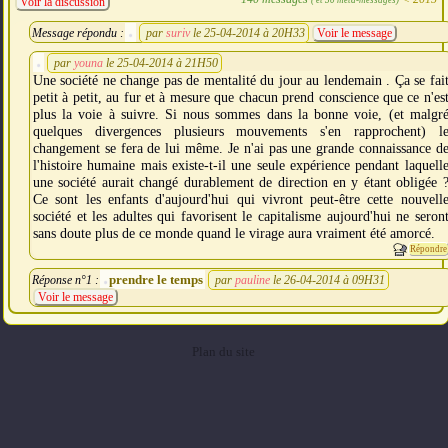
Voir la discussion
Message répondu :
par
suriv
le 25-04-2014 à 20H33
Voir le message
par
youna
le 25-04-2014 à 21H50
Une société ne change pas de mentalité du jour au lendemain . Ça se fai
petit à petit, au fur et à mesure que chacun prend conscience que ce n'es
plus la voie à suivre. Si nous sommes dans la bonne voie, (et malgr
quelques divergences plusieurs mouvements s'en rapprochent) l
changement se fera de lui même. Je n'ai pas une grande connaissance d
l'histoire humaine mais existe-t-il une seule expérience pendant laquell
une société aurait changé durablement de direction en y étant obligée 
Ce sont les enfants d'aujourd'hui qui vivront peut-être cette nouvell
société et les adultes qui favorisent le capitalisme aujourd'hui ne seron
sans doute plus de ce monde quand le virage aura vraiment été amorcé.
Répondre
prendre le temps
Réponse n°1 :
par
pauline
le 26-04-2014 à 09H31
Voir le message
Plan du site