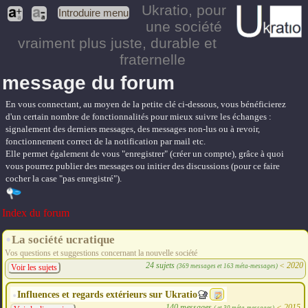
Ukratio
, pour
Introduire menu
une société
vraiment plus juste, durable et
fraternelle
message du forum
En vous connectant, au moyen de la petite clé ci-dessous, vous bénéficierez
d'un certain nombre de fonctionnalités pour mieux suivre les échanges :
signalement des derniers messages, des messages non-lus ou à revoir,
fonctionnement correct de la notification par mail etc.
Elle permet également de vous "enregistrer" (créer un compte), grâce à quoi
vous pourrez publier des messages ou initier des discussions (pour ce faire
cocher la case "pas enregistré").
Index du forum
La société ucratique
Vos questions et suggestions concernant la nouvelle société
24 sujets
<
2020
(369 messages et 163 méta-messages)
Voir les sujets
Influences et regards extérieurs sur Ukratio
140 messages
<
2015
( et 30 méta-messages)