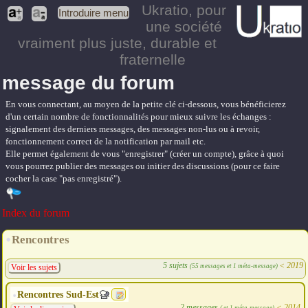
Ukratio
, pour
Introduire menu
une société
vraiment plus juste, durable et
fraternelle
message du forum
En vous connectant, au moyen de la petite clé ci-dessous, vous bénéficierez
d'un certain nombre de fonctionnalités pour mieux suivre les échanges :
signalement des derniers messages, des messages non-lus ou à revoir,
fonctionnement correct de la notification par mail etc.
Elle permet également de vous "enregistrer" (créer un compte), grâce à quoi
vous pourrez publier des messages ou initier des discussions (pour ce faire
cocher la case "pas enregistré").
Index du forum
Rencontres
5 sujets
<
2019
(55 messages et 1 méta-message)
Voir les sujets
Rencontres Sud-Est
2 messages
<
2014
( et 1 méta-message)