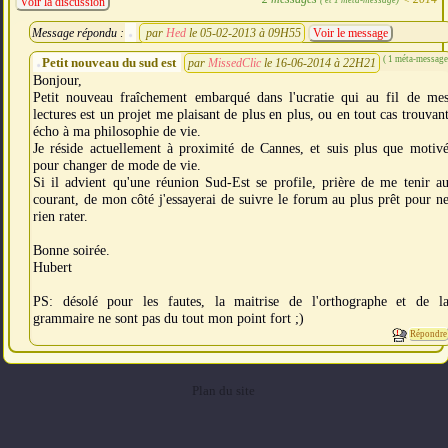
Voir la discussion
Message répondu :
par
Hed
le 05-02-2013 à 09H55
Voir le message
( 1 méta-message
Petit nouveau du sud est
par
MissedClic
le 16-06-2014 à 22H21
Bonjour,
Petit nouveau fraîchement embarqué dans l'ucratie qui au fil de me
lectures est un projet me plaisant de plus en plus, ou en tout cas trouvan
écho à ma philosophie de vie.
Je réside actuellement à proximité de Cannes, et suis plus que motiv
pour changer de mode de vie.
Si il advient qu'une réunion Sud-Est se profile, prière de me tenir a
courant, de mon côté j'essayerai de suivre le forum au plus prêt pour n
rien rater.
Bonne soirée.
Hubert
PS: désolé pour les fautes, la maitrise de l'orthographe et de l
grammaire ne sont pas du tout mon point fort ;)
Répondre
Plan du site