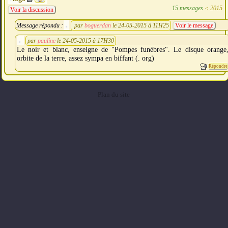
15 messages
<
2015
Voir la discussion
Message répondu :
par
boguerdan
le 24-05-2015 à 11H25
Voir le message
par
pauline
le 24-05-2015 à 17H30
Le noir et blanc, enseigne de "Pompes funèbres". Le disque orange
orbite de la terre, assez sympa en biffant (. org)
Répondre
Plan du site