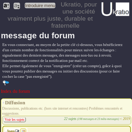
Ukratio
, pour
Introduire menu
une société
vraiment plus juste, durable et
fraternelle
message du forum
En vous connectant, au moyen de la petite clé ci-dessous, vous bénéficierez
d'un certain nombre de fonctionnalités pour mieux suivre les échanges :
signalement des derniers messages, des messages non-lus ou à revoir,
fonctionnement correct de la notification par mail etc.
Elle permet également de vous "enregistrer" (créer un compte), grâce à quoi
vous pourrez publier des messages ou initier des discussions (pour ce faire
cocher la case "pas enregistré").
Index du forum
Diffusion
Discussions, publications etc. (hors site internet et rencontres) Problèmes rencontrés et
suggestions.
22 sujets
<
2019
(198 messages et 23 méta-messages)
Voir les sujets
logo