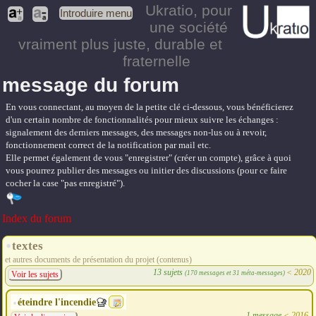
Ukratio
, pour
Introduire menu
une société
vraiment plus juste, durable et
fraternelle
message du forum
En vous connectant, au moyen de la petite clé ci-dessous, vous bénéficierez
d'un certain nombre de fonctionnalités pour mieux suivre les échanges :
signalement des derniers messages, des messages non-lus ou à revoir,
fonctionnement correct de la notification par mail etc.
Elle permet également de vous "enregistrer" (créer un compte), grâce à quoi
vous pourrez publier des messages ou initier des discussions (pour ce faire
cocher la case "pas enregistré").
Index du forum
textes
et autres documents de présentation du projet (contenus)
13 sujets
<
2020
(170 messages et 31 méta-messages)
Voir les sujets
éteindre l'incendie
1 message
<
2016