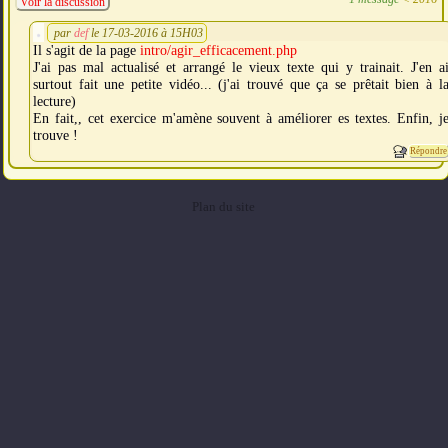
Voir la discussion
par
def
le 17-03-2016 à 15H03
Il s'agit de la page
intro/agir_efficacement.php
J'ai pas mal actualisé et arrangé le vieux texte qui y trainait. J'en a
surtout fait une petite vidéo... (j'ai trouvé que ça se prêtait bien à l
lecture)
En fait,, cet exercice m'amène souvent à améliorer es textes. Enfin, j
trouve !
Répondre
Plan du site