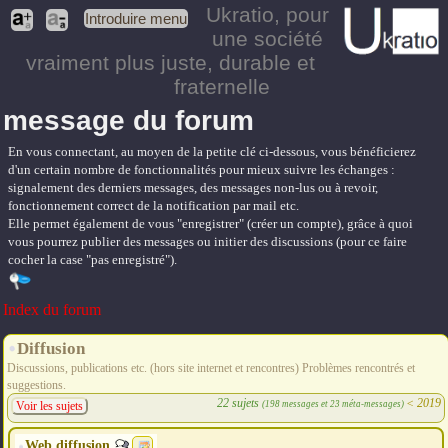
Ukratio
, pour
Introduire menu
une société
vraiment plus juste, durable et
fraternelle
message du forum
En vous connectant, au moyen de la petite clé ci-dessous, vous bénéficierez
d'un certain nombre de fonctionnalités pour mieux suivre les échanges :
signalement des derniers messages, des messages non-lus ou à revoir,
fonctionnement correct de la notification par mail etc.
Elle permet également de vous "enregistrer" (créer un compte), grâce à quoi
vous pourrez publier des messages ou initier des discussions (pour ce faire
cocher la case "pas enregistré").
Index du forum
Diffusion
Discussions, publications etc. (hors site internet et rencontres) Problèmes rencontrés et
suggestions.
22 sujets
<
2019
(198 messages et 23 méta-messages)
Voir les sujets
Web diffusion.