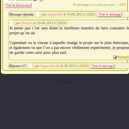
16 messages
<
2014
( et 2 méta-messages)
Voir la discussion
Message répondu :
par
boguerdan
le 19-06-2013 à 11H32
Voir le message
par
dionisos
le 20-06-2013 à 15H34
Je pense que c’est sans doute la meilleure manière de faire connaitre l
projet qu’on ait.
Cependant vu la vitesse à laquelle change le projet sur le plan théorique
et également vu que l’on a pas encore réellement expérimenté, je propos
de garder cette carte pour plus tard.
Répondre
Réponse n°1 :
par
boguerdan
le 24-06-2013 à 11H29
Voir le message
Plan du site