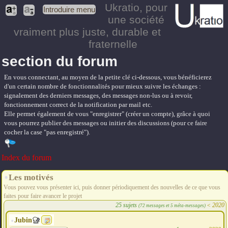
Ukratio
, pour
Introduire menu
une société
vraiment plus juste, durable et
fraternelle
section du forum
En vous connectant, au moyen de la petite clé ci-dessous, vous bénéficierez
d'un certain nombre de fonctionnalités pour mieux suivre les échanges :
signalement des derniers messages, des messages non-lus ou à revoir,
fonctionnement correct de la notification par mail etc.
Elle permet également de vous "enregistrer" (créer un compte), grâce à quoi
vous pourrez publier des messages ou initier des discussions (pour ce faire
cocher la case "pas enregistré").
Index du forum
Les motivés
Vous pouvez vous présenter ici, puis donner périodiquement des nouvelles de ce que vous
faites pour faire avancer le projet
25 sujets
<
2020
(72 messages et 5 méta-messages)
Jubin