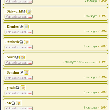
1 message
<
2020
Voir la discussion
à part
Sickworld
6 messages
<
2017
Voir la discussion
à part
Dionisos
3 messages
<
2014
Voir la discussion
à part
Amberle
4 messages
<
2014
Voir la discussion
à part
Suriv
6 messages
<
2014
( et 2 méta-messages)
Voir la discussion
à part
Sokehur
6 messages
<
2014
Voir la discussion
à part
yassin
6 messages
<
2014
Voir la discussion
à part
Vic
3 messages
<
2014
Voir la discussion
à part