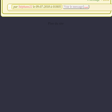
par
Stéphane22
le 09-07-2018 à 01H05
Voir le message
à part
Plan du site