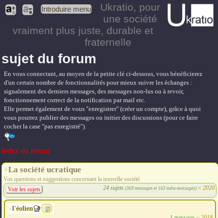
Ukratio
, pour
Introduire menu
une société
vraiment plus juste, durable et
fraternelle
sujet du forum
En vous connectant, au moyen de la petite clé ci-dessous, vous bénéficierez
d'un certain nombre de fonctionnalités pour mieux suivre les échanges :
signalement des derniers messages, des messages non-lus ou à revoir,
fonctionnement correct de la notification par mail etc.
Elle permet également de vous "enregistrer" (créer un compte), grâce à quoi
vous pourrez publier des messages ou initier des discussions (pour ce faire
cocher la case "pas enregistré").
Index du forum
La société ucratique
Vos questions et suggestions concernant la nouvelle société
24 sujets
<
2020
(369 messages et 163 méta-messages)
Voir les sujets
l'éolien
1 message
<
2018