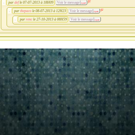
par
def
le 07-07-2013 à 18H09
Voir le message
à part
par
thepaco
le 08-07-2013 à 12H23
Voir le message
à part
par
renc
le 27-10-2013 à 08H59
Voir le message
à part
Plan du site