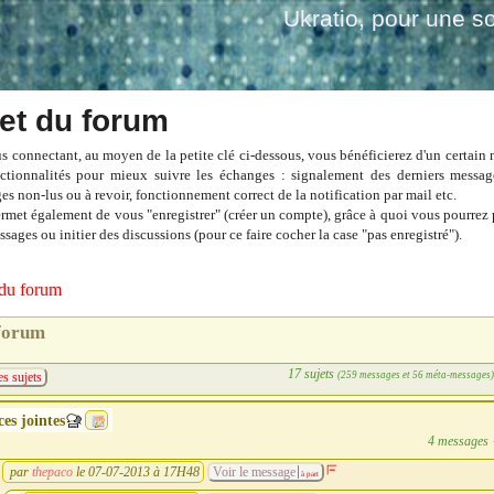
Ukratio
, pour une so
et du forum
s connectant, au moyen de la petite clé ci-dessous, vous bénéficierez d'un certain
ctionnalités pour mieux suivre les échanges : signalement des derniers messag
es non-lus ou à revoir, fonctionnement correct de la notification par mail etc.
ermet également de vous "enregistrer" (créer un compte), grâce à quoi vous pourrez 
sages ou initier des discussions (pour ce faire cocher la case "pas enregistré").
du forum
forum
17 sujets
(259 messages et 56 méta-messages
es sujets
ces jointes
4 messages
par
thepaco
le 07-07-2013 à 17H48
Voir le message
à part