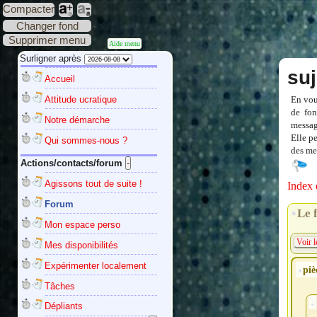
Compacter
Changer fond
Supprimer menu
Aide menu
Surligner après
suj
Accueil
Attitude ucratique
En vou
de fon
Notre démarche
messag
Elle p
Qui sommes-nous ?
des mes
Actions/contacts/forum
Agissons tout de suite !
Index 
Forum
Le 
Mon espace perso
Voir l
Mes disponibilités
Expérimenter localement
piè
Tâches
Dépliants