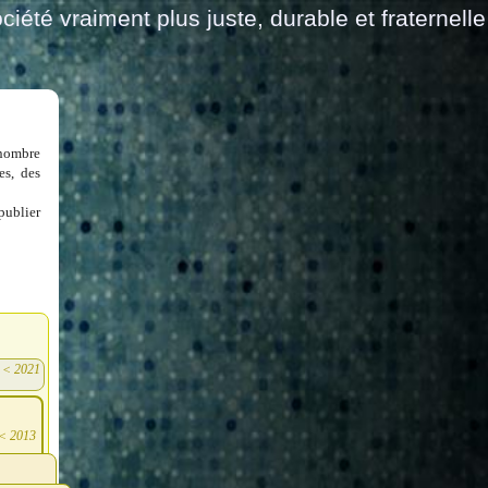
ciété vraiment plus juste, durable et fraternelle
 nombre
es, des
publier
<
2021
)
<
2013