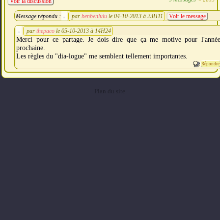
Voir la discussion
Message répondu :
par
benbenlulu
le 04-10-2013 à 23H11
Voir le message
par
thepaco
le 05-10-2013 à 14H24
Merci pour ce partage. Je dois dire que ça me motive pour l'anné
prochaine.
Les règles du "dia-logue" me semblent tellement importantes.
Répondre
Plan du site