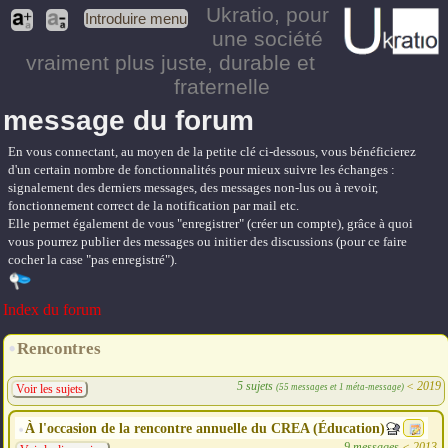
Ukratio
, pour
Introduire menu
une société
vraiment plus juste, durable et
fraternelle
message du forum
En vous connectant, au moyen de la petite clé ci-dessous, vous bénéficierez
d'un certain nombre de fonctionnalités pour mieux suivre les échanges :
signalement des derniers messages, des messages non-lus ou à revoir,
fonctionnement correct de la notification par mail etc.
Elle permet également de vous "enregistrer" (créer un compte), grâce à quoi
vous pourrez publier des messages ou initier des discussions (pour ce faire
cocher la case "pas enregistré").
Index du forum
Rencontres
5 sujets
<
2019
(55 messages et 1 méta-message)
Voir les sujets
À l'occasion de la rencontre annuelle du CREA (Éducation)
9 messages
<
2013