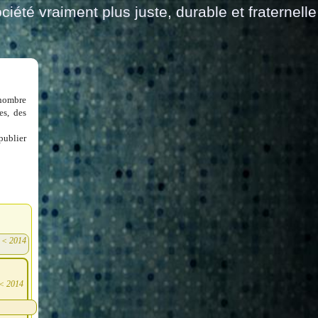
ciété vraiment plus juste, durable et fraternelle
 nombre
es, des
publier
<
2014
)
<
2014