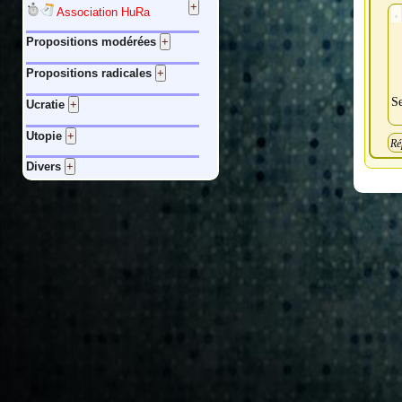
Association HuRa
Propositions modérées
Propositions radicales
Se
Ucratie
Utopie
Ré
Divers