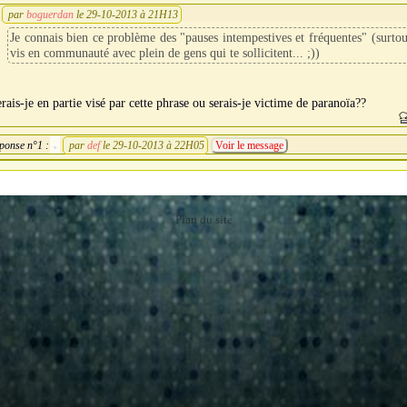
par
boguerdan
le 29-10-2013 à 21H13
Je connais bien ce problème des "pauses intempestives et fréquentes" (surtout
vis en communauté avec plein de gens qui te sollicitent... ;))
rais-je en partie visé par cette phrase ou serais-je victime de paranoïa??
ponse n°1 :
par
def
le 29-10-2013 à 22H05
Voir le message
Plan du site