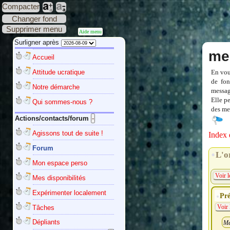
Compacter
Changer fond
Supprimer menu
Aide menu
Surligner après
me
Accueil
Attitude ucratique
En vou
de fon
Notre démarche
messag
Elle p
Qui sommes-nous ?
des mes
Actions/contacts/forum
Agissons tout de suite !
Index 
Forum
L'o
Mon espace perso
Voir l
Mes disponibilités
Expérimenter localement
Pré
Tâches
Voir 
Dépliants
Me