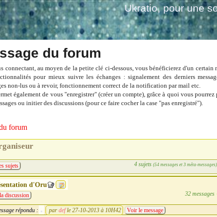
Ukratio
, pour une so
ssage du forum
s connectant, au moyen de la petite clé ci-dessous, vous bénéficierez d'un certain
ctionnalités pour mieux suivre les échanges : signalement des derniers messag
es non-lus ou à revoir, fonctionnement correct de la notification par mail etc.
ermet également de vous "enregistrer" (créer un compte), grâce à quoi vous pourrez 
sages ou initier des discussions (pour ce faire cocher la case "pas enregistré").
du forum
rganiseur
4 sujets
(54 messages et 3 méta-messages
es sujets
sentation d'Oru
32 messages
la discussion
ssage répondu :
par
def
le 27-10-2013 à 10H42
Voir le message