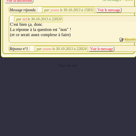
Voir la discussion
Message répondu :
par
youna
le 30-10-2013 à 15H11
Voir le message
par
def
le 30-10-2013 à 22H20
C'est bien ça, donc.
La réponse à la question est "non" !
(et ce serait assez complexe à faire)
Répondre
Réponse n°1 :
par
youna
le 30-10-2013 à 22H24
Voir le message
Plan du site