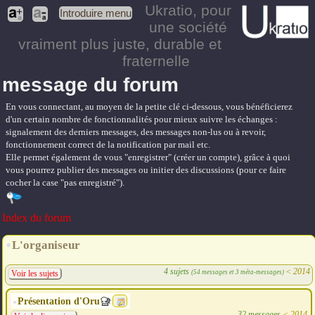
Ukratio
, pour
Introduire menu
une société
vraiment plus juste, durable et
fraternelle
message du forum
En vous connectant, au moyen de la petite clé ci-dessous, vous bénéficierez
d'un certain nombre de fonctionnalités pour mieux suivre les échanges :
signalement des derniers messages, des messages non-lus ou à revoir,
fonctionnement correct de la notification par mail etc.
Elle permet également de vous "enregistrer" (créer un compte), grâce à quoi
vous pourrez publier des messages ou initier des discussions (pour ce faire
cocher la case "pas enregistré").
Index du forum
L'organiseur
4 sujets
<
2014
(54 messages et 3 méta-messages)
Voir les sujets
Présentation d'Oru
32 messages
<
2014