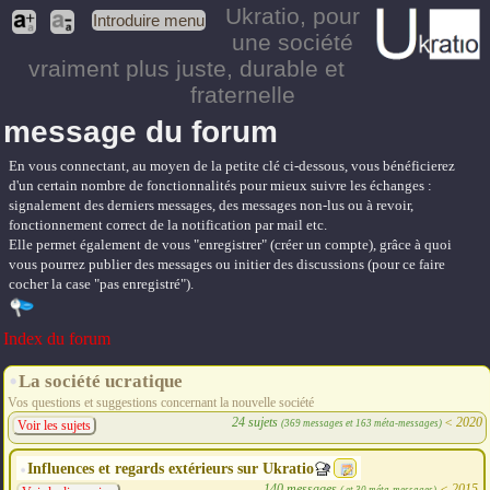
Ukratio
, pour
Introduire menu
une société
vraiment plus juste, durable et
fraternelle
message du forum
En vous connectant, au moyen de la petite clé ci-dessous, vous bénéficierez
d'un certain nombre de fonctionnalités pour mieux suivre les échanges :
signalement des derniers messages, des messages non-lus ou à revoir,
fonctionnement correct de la notification par mail etc.
Elle permet également de vous "enregistrer" (créer un compte), grâce à quoi
vous pourrez publier des messages ou initier des discussions (pour ce faire
cocher la case "pas enregistré").
Index du forum
La société ucratique
Vos questions et suggestions concernant la nouvelle société
24 sujets
<
2020
(369 messages et 163 méta-messages)
Voir les sujets
Influences et regards extérieurs sur Ukratio
140 messages
<
2015
( et 30 méta-messages)