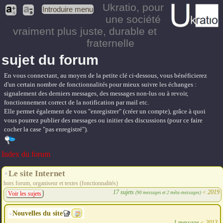
Ukratio
, pour
Introduire menu
une société
vraiment plus juste, durable et
fraternelle
sujet du forum
En vous connectant, au moyen de la petite clé ci-dessous, vous bénéficierez
d'un certain nombre de fonctionnalités pour mieux suivre les échanges :
signalement des derniers messages, des messages non-lus ou à revoir,
fonctionnement correct de la notification par mail etc.
Elle permet également de vous "enregistrer" (créer un compte), grâce à quoi
vous pourrez publier des messages ou initier des discussions (pour ce faire
cocher la case "pas enregistré").
Index du forum
Le site Internet
hors forum, organiseur et textes (fonctionnalités)
17 sujets
<
2019
(90 messages et 2 méta-messages)
Voir les sujets
Nouvelles du site
1 message
<
2013