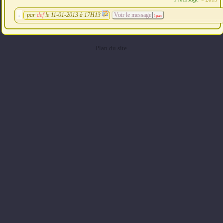
par
def
le 11-01-2013 à 17H13
Voir le message
à part
Plan du site