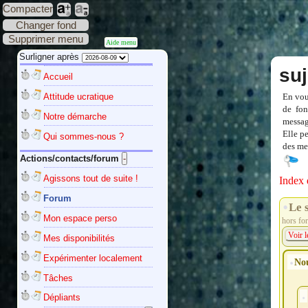
Compacter
Changer fond
Supprimer menu
Aide menu
Surligner après
suj
Accueil
Attitude ucratique
En vou
de fon
Notre démarche
messag
Elle p
Qui sommes-nous ?
des mes
Actions/contacts/forum
Agissons tout de suite !
Index 
Forum
Le 
Mon espace perso
hors for
Voir l
Mes disponibilités
Expérimenter localement
Nou
Tâches
Dépliants