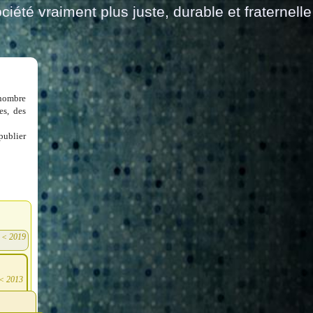
ciété vraiment plus juste, durable et fraternelle
 nombre
es, des
publier
<
2019
)
<
2013