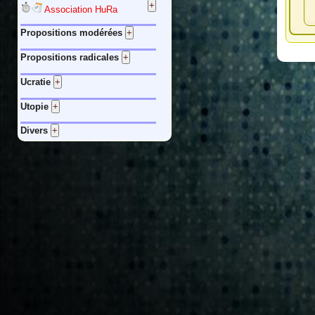
Association HuRa
Propositions modérées
Propositions radicales
Ucratie
Utopie
Divers