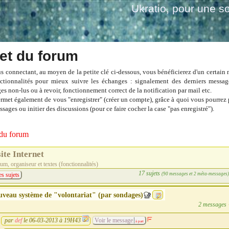
Ukratio
, pour une so
et du forum
s connectant, au moyen de la petite clé ci-dessous, vous bénéficierez d'un certain
ctionnalités pour mieux suivre les échanges : signalement des derniers messag
es non-lus ou à revoir, fonctionnement correct de la notification par mail etc.
ermet également de vous "enregistrer" (créer un compte), grâce à quoi vous pourrez 
sages ou initier des discussions (pour ce faire cocher la case "pas enregistré").
du forum
site Internet
um, organiseur et textes (fonctionnalités)
17 sujets
(90 messages et 2 méta-messages
es sujets
veau système de "volontariat" (par sondages)
2 messages
par
def
le 06-03-2013 à 19H43
Voir le message
à part