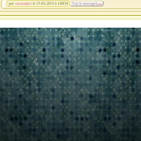
par
sarastafari
le 13-03-2013 à 14H34
Voir le message
à part
Plan du site