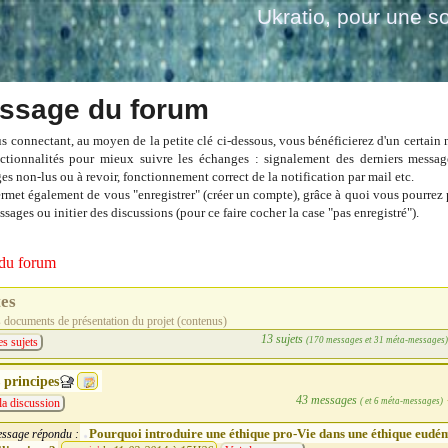
Ukratio
, pour une so
ssage du forum
s connectant, au moyen de la petite clé ci-dessous, vous bénéficierez d'un certain
ctionnalités pour mieux suivre les échanges : signalement des derniers messag
es non-lus ou à revoir, fonctionnement correct de la notification par mail etc.
ermet également de vous "enregistrer" (créer un compte), grâce à quoi vous pourrez 
sages ou initier des discussions (pour ce faire cocher la case "pas enregistré").
du forum
tes
s documents de présentation du projet (contenus)
13 sujets
(170 messages et 31 méta-messages
es sujets
 principes
43 messages
( et 6 méta-messages)
la discussion
Pourquoi introduire une éthique pro-Vie dans une éthique eudém
ssage répondu :