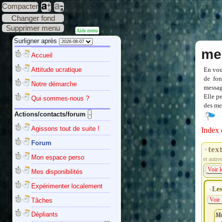
Compacter
Changer fond
Supprimer menu
Aide menu
Surligner après
me
Accueil
Attitude ucratique
En vou
de fon
Notre démarche
messag
Elle p
Qui sommes-nous ?
des mes
Actions/contacts/forum
Agissons tout de suite !
Index 
Forum
tex
Mon espace perso
et autre
Voir l
Mes disponibilités
Expérimenter localement
Les
Tâches
Voir 
Dépliants
Me