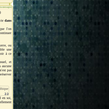
éta-messages)
)
 vie
dans
que l'on
ontinuer
terre, ou
mble une
oir à ce
suel, et
is aucune
n'est pas
réserver
éthique
l en soi,
iellement