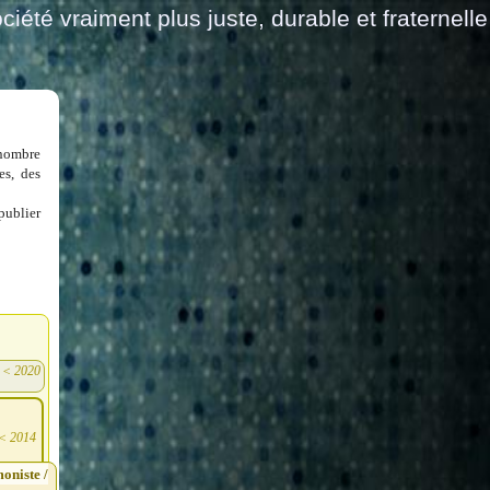
ciété vraiment plus juste, durable et fraternelle
 nombre
es, des
publier
<
2020
)
<
2014
oniste /