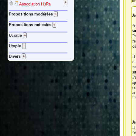
ut
Association HuRa
Propositions modérées
Je
Propositions radicales
At
s
Ucratie
P
re
Utopie
de
Il
Divers
d
p
su
P
sp
co
a
l'
Je
il
"é