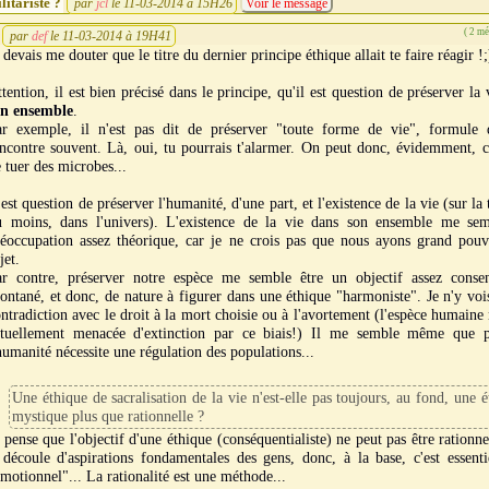
ilitariste ?
par
jcl
le 11-03-2014 à 15H26
Voir le message
( 2 m
par
def
le 11-03-2014 à 19H41
 devais me douter que le titre du dernier principe éthique allait te faire réagir !;
tention, il est bien précisé dans le principe, qu'il est question de préserver la
on ensemble
.
ar exemple, il n'est pas dit de préserver "toute forme de vie", formule 
ncontre souvent. Là, oui, tu pourrais t'alarmer. On peut donc, évidemment, c
 tuer des microbes...
 est question de préserver l'humanité, d'une part, et l'existence de la vie (sur la 
u moins, dans l'univers). L'existence de la vie dans son ensemble me se
réoccupation assez théorique, car je ne crois pas que nous ayons grand pouv
jet.
ar contre, préserver notre espèce me semble être un objectif assez consen
ontané, et donc, de nature à figurer dans une éthique "harmoniste". Je n'y vo
ntradiction avec le droit à la mort choisie ou à l'avortement (l'espèce humaine 
ctuellement menacée d'extinction par ce biais!) Il me semble même que p
humanité nécessite une régulation des populations...
Une éthique de sacralisation de la vie n'est-elle pas toujours, au fond, une 
mystique plus que rationnelle ?
 pense que l'objectif d'une éthique (conséquentialiste) ne peut pas être rationne
 découle d'aspirations fondamentales des gens, donc, à la base, c'est essent
motionnel"... La rationalité est une méthode...