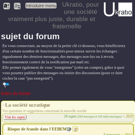
Ukratio
, pour
Introduire menu
une société
vraiment plus juste, durable et
fraternelle
sujet du forum
En vous connectant, au moyen de la petite clé ci-dessous, vous bénéficierez
d'un certain nombre de fonctionnalités pour mieux suivre les échanges :
signalement des derniers messages, des messages non-lus ou à revoir,
fonctionnement correct de la notification par mail etc.
Elle permet également de vous "enregistrer" (créer un compte), grâce à quoi
vous pourrez publier des messages ou initier des discussions (pour ce faire
cocher la case "pas enregistré").
Index du forum
La société ucratique
Vos questions et suggestions concernant la nouvelle société
24 sujets
<
2020
(369 messages et 163 méta-messages)
Voir les sujets
Risque de fraude dans l'EEBEM
6 messages
<
2013